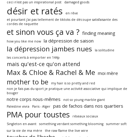
ceci n'est pas un inspirational post
damaged goods
désir et ratés
en rêve
et pourtant j'ai pas tellement de tiktoks de découpe satisfaisante des
cordes de raquette
et sinon vous ça va ?
finding meaning
la dépression de saison
how you like me now
la dépression jambes nues
la solitudine
les concerts à emporter en 144p
mais qu'est-ce qu'on attend
Max & Chloe & Rachel & Me
moi mère
mother to be
my hair is so pretty and red
non je fais pas du sport je pratique une activité associative qui implique de
bouger
notre corps nous-mêmes
not so young marble giant
pas de fachos dans nos quartiers
Palestine vivra
Paris - Alger
PMA pour toustes
réseaux sociaux
Singleton en avant
something verdant something blooming
summer soft
sur la vie de ma mère
the raw flame the live wire
toucher de l'herbe