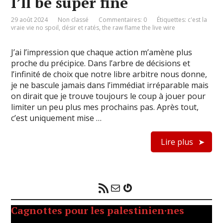
I’ll be super fine
29 août 2024
Non classé
Commentaires: 0
Étiquettes:
c'est la
vraie vie no spoil
,
désir et ratés
,
the raw flame the live wire
J’ai l’impression que chaque action m’amène plus
proche du précipice. Dans l’arbre de décisions et
l’infinité de choix que notre libre arbitre nous donne,
je ne bascule jamais dans l’immédiat irréparable mais
on dirait que je trouve toujours le coup à jouer pour
limiter un peu plus mes prochains pas. Après tout,
c’est uniquement mise …
Lire plus
Flux RSS
E-mail
Gravatar
Cagnottes pour les palestinien·nes