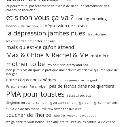
et pourtant j'ai pas tellement de tiktoks de découpe satisfaisante des
cordes de raquette
et sinon vous ça va ?
finding meaning
la dépression de saison
how you like me now
la dépression jambes nues
la solitudine
les concerts à emporter en 144p
mais qu'est-ce qu'on attend
Max & Chloe & Rachel & Me
moi mère
mother to be
my hair is so pretty and red
non je fais pas du sport je pratique une activité associative qui implique de
bouger
notre corps nous-mêmes
not so young marble giant
pas de fachos dans nos quartiers
Palestine vivra
Paris - Alger
PMA pour toustes
réseaux sociaux
Singleton en avant
something verdant something blooming
summer soft
sur la vie de ma mère
the raw flame the live wire
toucher de l'herbe
web 2.0
weekend weeeeee
we go back to your house
éco-anxiété toustes uni·es contre la vie chère