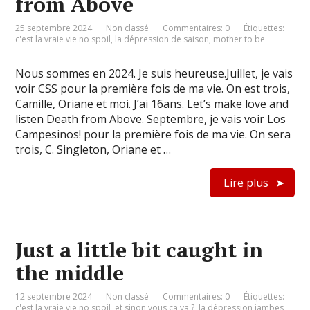
from Above
25 septembre 2024
Non classé
Commentaires: 0
Étiquettes:
c'est la vraie vie no spoil
,
la dépression de saison
,
mother to be
Nous sommes en 2024. Je suis heureuse.Juillet, je vais
voir CSS pour la première fois de ma vie. On est trois,
Camille, Oriane et moi. J’ai 16ans. Let’s make love and
listen Death from Above. Septembre, je vais voir Los
Campesinos! pour la première fois de ma vie. On sera
trois, C. Singleton, Oriane et …
Lire plus
Just a little bit caught in
the middle
12 septembre 2024
Non classé
Commentaires: 0
Étiquettes:
c'est la vraie vie no spoil
,
et sinon vous ça va ?
,
la dépression jambes