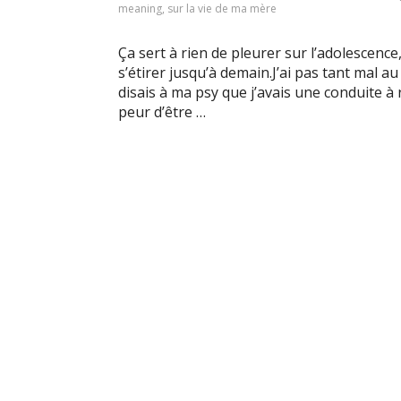
meaning
,
sur la vie de ma mère
Ça sert à rien de pleurer sur l’adolescen
s’étirer jusqu’à demain.J’ai pas tant mal au 
disais à ma psy que j’avais une conduite à 
peur d’être …