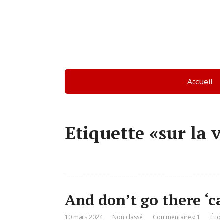
Accueil
Etiquette «sur la 
And don’t go there ‘c
10 mars 2024
Non classé
Commentaires: 1
Éti