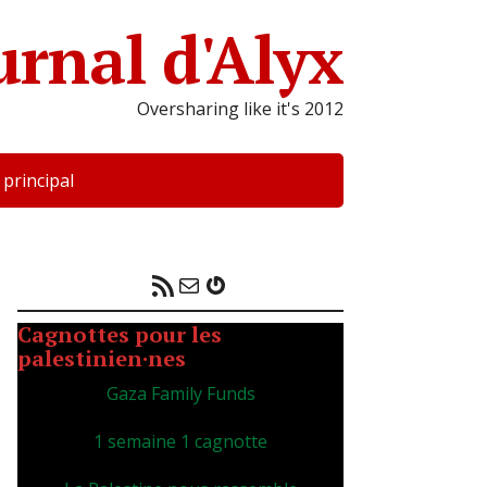
urnal d'Alyx
Oversharing like it's 2012
 principal
Flux RSS
E-mail
Gravatar
Cagnottes pour les
palestinien·nes
Gaza Family Funds
1 semaine 1 cagnotte