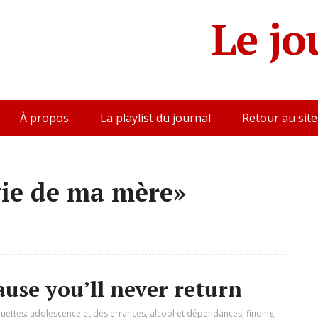
Le jo
À propos
La playlist du journal
Retour au site
vie de ma mère»
ause you’ll never return
quettes:
adolescence et des errances
,
alcool et dépendances
,
finding