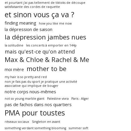
et pourtant j'ai pas tellement de tiktoks de découpe
satisfaisante des cordes de raquette
et sinon vous ça va ?
finding meaning
how you like me now
la dépression de saison
la dépression jambes nues
la solitudine
les concerts à emporter en 144p
mais qu'est-ce qu'on attend
Max & Chloe & Rachel & Me
mother to be
moi mère
my hair is so pretty and red
non je fais pas du sport je pratique une activité
associative qui implique de bouger
notre corps nous-mêmes
not so young marble giant
Palestine vivra
Paris - Alger
pas de fachos dans nos quartiers
PMA pour toustes
réseaux sociaux
Singleton en avant
something verdant something blooming
summer soft