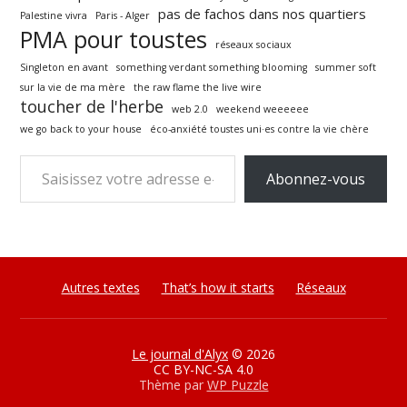
pas de fachos dans nos quartiers
Palestine vivra
Paris - Alger
PMA pour toustes
réseaux sociaux
Singleton en avant
something verdant something blooming
summer soft
sur la vie de ma mère
the raw flame the live wire
toucher de l'herbe
web 2.0
weekend weeeeee
we go back to your house
éco-anxiété toustes uni·es contre la vie chère
Saisissez votre adresse e-mail…
Abonnez-vous
Autres textes
That’s how it starts
Réseaux
Le journal d'Alyx
© 2026
CC BY-NC-SA 4.0
Thème par
WP Puzzle