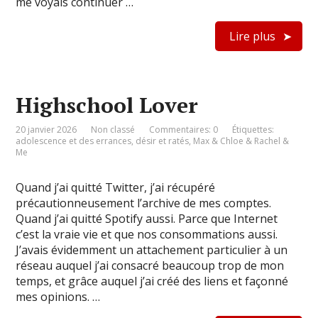
me voyais continuer …
Lire plus
Highschool Lover
20 janvier 2026
Non classé
Commentaires: 0
Étiquettes:
adolescence et des errances
,
désir et ratés
,
Max & Chloe & Rachel &
Me
Quand j’ai quitté Twitter, j’ai récupéré
précautionneusement l’archive de mes comptes.
Quand j’ai quitté Spotify aussi. Parce que Internet
c’est la vraie vie et que nos consommations aussi.
J’avais évidemment un attachement particulier à un
réseau auquel j’ai consacré beaucoup trop de mon
temps, et grâce auquel j’ai créé des liens et façonné
mes opinions. …