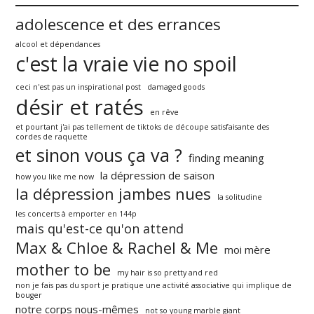
adolescence et des errances
alcool et dépendances
c'est la vraie vie no spoil
ceci n'est pas un inspirational post
damaged goods
désir et ratés
en rêve
et pourtant j'ai pas tellement de tiktoks de découpe satisfaisante des
cordes de raquette
et sinon vous ça va ?
finding meaning
la dépression de saison
how you like me now
la dépression jambes nues
la solitudine
les concerts à emporter en 144p
mais qu'est-ce qu'on attend
Max & Chloe & Rachel & Me
moi mère
mother to be
my hair is so pretty and red
non je fais pas du sport je pratique une activité associative qui implique de
bouger
notre corps nous-mêmes
not so young marble giant