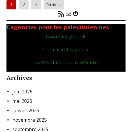
Pagination
1
2
3
Suiv. »
des
Flux RSS
E-mail
Gravatar
publications
Cagnottes pour les palestinien·nes
Gaza Family Funds
1 semaine 1 cagnotte
La Palestine nous rassemble
Archives
juin 2026
mai 2026
janvier 2026
novembre 2025
septembre 2025