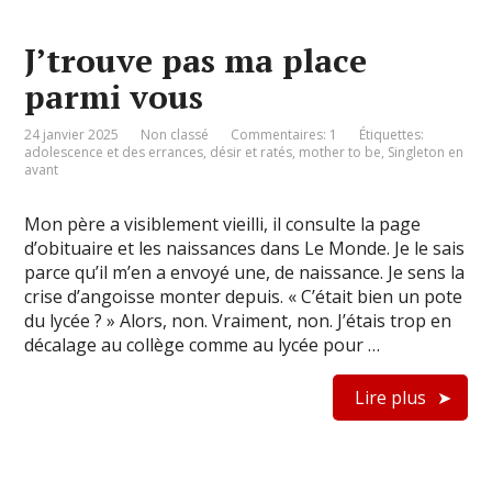
J’trouve pas ma place
parmi vous
24 janvier 2025
Non classé
Commentaires: 1
Étiquettes:
adolescence et des errances
,
désir et ratés
,
mother to be
,
Singleton en
avant
Mon père a visiblement vieilli, il consulte la page
d’obituaire et les naissances dans Le Monde. Je le sais
parce qu’il m’en a envoyé une, de naissance. Je sens la
crise d’angoisse monter depuis. « C’était bien un pote
du lycée ? » Alors, non. Vraiment, non. J’étais trop en
décalage au collège comme au lycée pour …
Lire plus