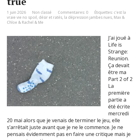
true
1 juin 2026
Non classé
Commentaires: 0
Étiquettes:
c'est la
vraie vie no spoil
,
désir et ratés
,
la dépression jambes nues
,
Max &
Chloe & Rachel & Me
J’ai joué à
Life is
Strange:
Reunion.
Ça devait
être ma
Part 2 of 2
La
première
partie a
été écrite
mercredi
20 mai alors que je venais de terminer le jeu, elle
s’arrêtait juste avant que je ne le commence. Je ne
pensais évidemment pas en faire une critique mais je