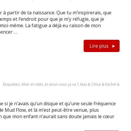
ur à partir de ta naissance. Que tu m’inspirerais, que
mps et l’endroit pour que je m’y réfugie, que je
à moi-même. La fatigue a déjà eu raison de mon
mencer …
Lire plus
Étiquettes:
désir et ratés
,
et sinon vous ça va ?
,
Max & Chloe & Rachel &
e si je n’avais qu’un disque et qu’une seule fréquence
e Mud Flow, et là m’est peut-être venue, plus
ion que mon enfant n’aurait sans doute jamais le cœur