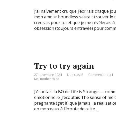
J’ai naïvement cru que j’écrirais chaque jo
mon amour boundless saurait trouver le te
créerais pour toi et que je me révèlerais 
obsession (toujours entravée) pour com
Try to try again
27 novembre 2024
Non classé
Commentaires: 1
Me
,
mother to be
J’écoutais la BO de Life is Strange — comm
émotionnelle. J’écoutais The sense of me d
prégnante (get it) que jamais, la réalisat
en morceaux à l’écoute de cette …