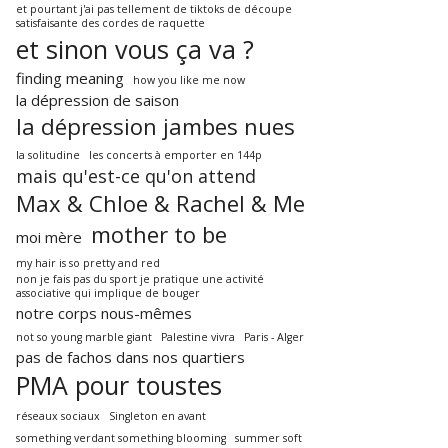
et pourtant j'ai pas tellement de tiktoks de découpe
satisfaisante des cordes de raquette
et sinon vous ça va ?
finding meaning
how you like me now
la dépression de saison
la dépression jambes nues
la solitudine
les concerts à emporter en 144p
mais qu'est-ce qu'on attend
Max & Chloe & Rachel & Me
mother to be
moi mère
my hair is so pretty and red
non je fais pas du sport je pratique une activité
associative qui implique de bouger
notre corps nous-mêmes
not so young marble giant
Palestine vivra
Paris - Alger
pas de fachos dans nos quartiers
PMA pour toustes
réseaux sociaux
Singleton en avant
something verdant something blooming
summer soft