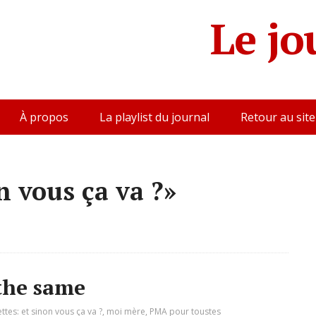
Le jo
À propos
La playlist du journal
Retour au site
n vous ça va ?»
 the same
ettes:
et sinon vous ça va ?
,
moi mère
,
PMA pour toustes