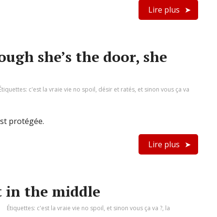
Lire plus
hough she’s the door, she
Étiquettes:
c'est la vraie vie no spoil
,
désir et ratés
,
et sinon vous ça va
 est protégée.
Lire plus
ht in the middle
Étiquettes:
c'est la vraie vie no spoil
,
et sinon vous ça va ?
,
la