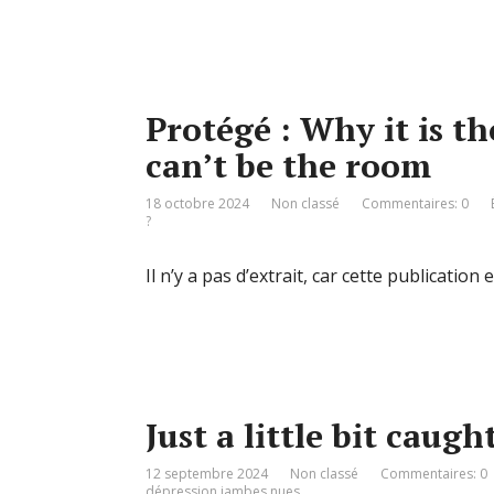
Protégé : Why it is t
can’t be the room
18 octobre 2024
Non classé
Commentaires: 0
?
Il n’y a pas d’extrait, car cette publication
Just a little bit caug
12 septembre 2024
Non classé
Commentaires: 0
dépression jambes nues