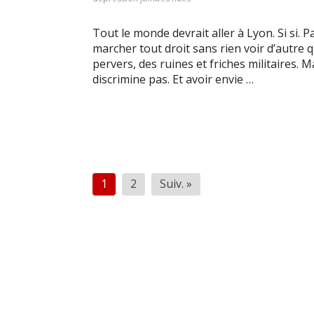
Tout le monde devrait aller à Lyon. Si si. P
marcher tout droit sans rien voir d’autre
pervers, des ruines et friches militaires.
discrimine pas. Et avoir envie …
Pagination
1
2
Suiv. »
des
publications