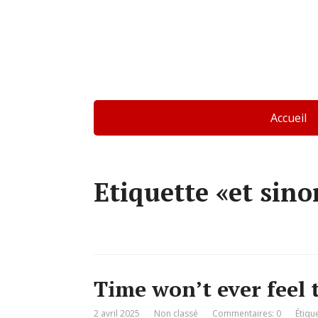
Accueil
Etiquette «et sino
Time won’t ever feel
2 avril 2025
Non classé
Commentaires: 0
Étiqu