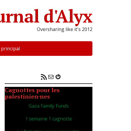
urnal d'Alyx
Oversharing like it's 2012
 principal
Flux RSS
E-mail
Gravatar
Cagnottes pour les
palestinien·nes
Gaza Family Funds
1 semaine 1 cagnotte