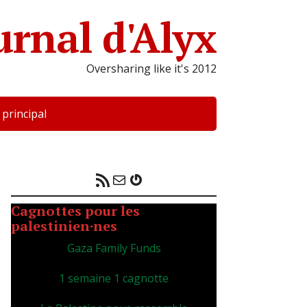
urnal d'Alyx
Oversharing like it's 2012
 principal
Flux RSS
E-mail
Gravatar
Cagnottes pour les
palestinien·nes
Gaza Family Funds
1 semaine 1 cagnotte