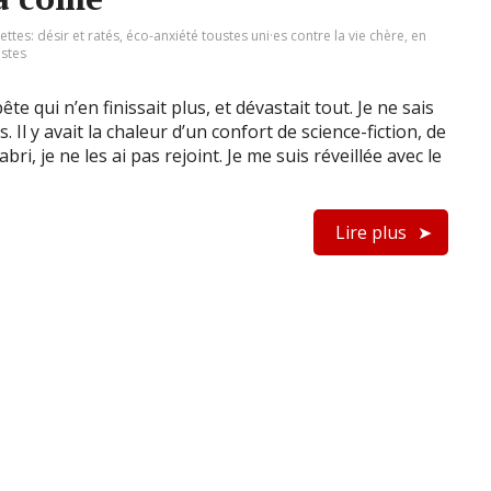
uettes:
désir et ratés
,
éco-anxiété toustes uni·es contre la vie chère
,
en
stes
te qui n’en finissait plus, et dévastait tout. Je ne sais
l y avait la chaleur d’un confort de science-fiction, de
ri, je ne les ai pas rejoint. Je me suis réveillée avec le
Lire plus