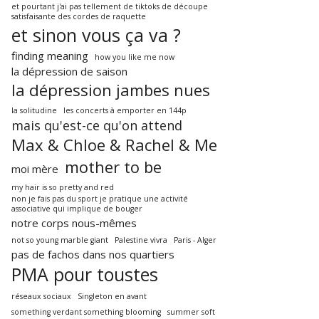
et pourtant j'ai pas tellement de tiktoks de découpe
satisfaisante des cordes de raquette
et sinon vous ça va ?
finding meaning
how you like me now
la dépression de saison
la dépression jambes nues
la solitudine
les concerts à emporter en 144p
mais qu'est-ce qu'on attend
Max & Chloe & Rachel & Me
mother to be
moi mère
my hair is so pretty and red
non je fais pas du sport je pratique une activité
associative qui implique de bouger
notre corps nous-mêmes
not so young marble giant
Palestine vivra
Paris - Alger
pas de fachos dans nos quartiers
PMA pour toustes
réseaux sociaux
Singleton en avant
something verdant something blooming
summer soft