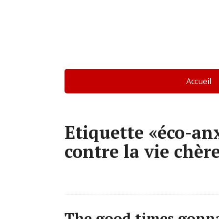
Accueil
Etiquette «éco-anx
contre la vie chèr
The good times gonn