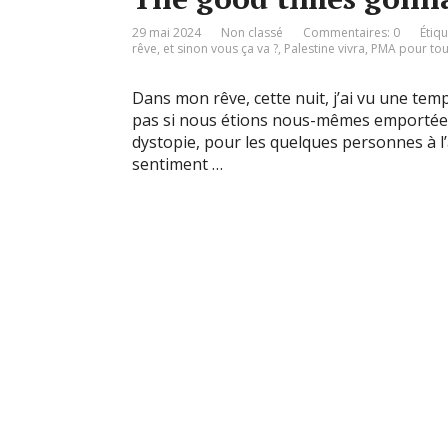
29 mai 2024
Non classé
Commentaires: 0
Étiq
rêve
,
et sinon vous ça va ?
,
Palestine vivra
,
PMA pour tou
Dans mon rêve, cette nuit, j’ai vu une tempê
pas si nous étions nous-mêmes emportées. I
dystopie, pour les quelques personnes à l’ab
sentiment …