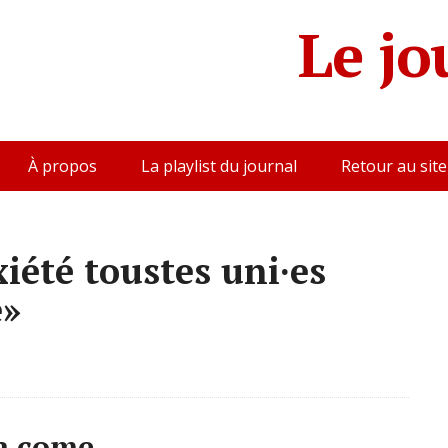
Le jo
À propos
La playlist du journal
Retour au site
iété toustes uni·es
e»
a come